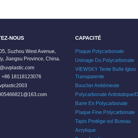
TEZ-NOUS
CAPACITÉ
205, Suzhou West Avenue,
Plaque Polycarbonate
y, Jiangsu Province, China.
Usinage Du Polycarbonate
o@uvplastic.com
VIEWSKY Tente Bulle Igloo
 +86 18118123076
Transparente
vplastic2003
Bouclier Antiémeute
005466821@163.com
Polycarbonate Antistatique
Barre En Polycarbonate
Plaque Fine Polycarbonate
Tapis Protège-sol Bureau
Acrylique