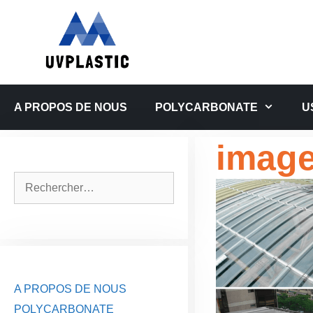
Aller
au
contenu
A PROPOS DE NOUS
POLYCARBONATE
U
image
Rechercher :
A PROPOS DE NOUS
POLYCARBONATE