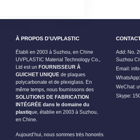
À PROPOS D’UVPLASTIC
CONTAC
Établi en 2003 à Suzhou, en Chine
Add: No. 
UVPLASTIC Material Technology Co.,
Suzhou Cit
Ltd est un
FOURNISSEUR À
Email:
inf
GUICHET UNIQUE
de plaques
WhatsApp:
polycarbonate et de plexiglass. En
WeChat: u
même temps, nous fournissons des
Skype:
15
SOLUTIONS DE FABRICATION
INTÉGRÉE dans le domaine du
plastiq
ue, établie en 2003 à Suzhou,
en Chine.
Aujourd’hui, nous sommes très honorés