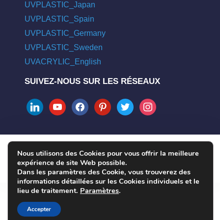
UVPLASTIC_Japan
UVPLASTIC_Spain
UVPLASTIC_Germany
UVPLASTIC_Sweden
UVACRYLIC_English
SUIVEZ-NOUS SUR LES RÉSEAUX
linkedin
youtube
facebook
pinterest
twitter
instagram
Nous utilisons des Cookies pour vous offrir la meilleure
COPYRIGHT © 2004 - 2026 UVPLASTIC MATERIAL TECHNOLOGY
expérience de site Web possible.
CO., LTD. ALL RIGHTS RESERVED
Dans les paramètres des Cookie, vous trouverez des
informations détaillées sur les Cookies individuels et le
lieu de traitement.
Paramètres
.
Accepter