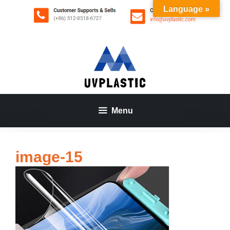
Aller
Language »
au
contenu
Menu
image-15