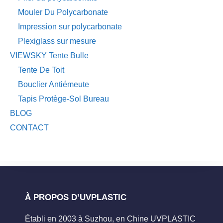
Mouler Du Polycarbonate
Impression sur polycarbonate
Plexiglass sur mesure
VIEWSKY Tente Bulle
Tente De Toit
Bouclier Antiémeute
Tapis Protège-Sol Bureau
BLOG
CONTACT
À PROPOS D’UVPLASTIC
Établi en 2003 à Suzhou, en Chine UVPLASTIC