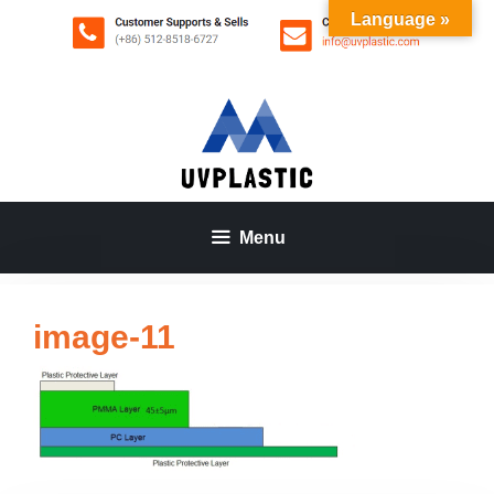
Aller
Language »
au
contenu
Menu
image-11