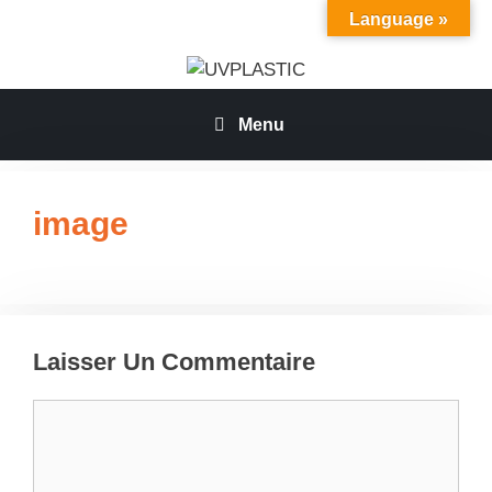
Aller
Language »
au
contenu
Menu
image
Laisser Un Commentaire
Commentaire