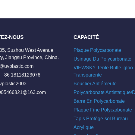
TEZ-NOUS
CAPACITÉ
205, Suzhou West Avenue,
Plaque Polycarbonate
y, Jiangsu Province, China.
Usinage Du Polycarbonate
o@uvplastic.com
VIEWSKY Tente Bulle Igloo
 +86 18118123076
Transparente
vplastic2003
Bouclier Antiémeute
005466821@163.com
Polycarbonate Antistatique
Barre En Polycarbonate
Plaque Fine Polycarbonate
Tapis Protège-sol Bureau
Acrylique