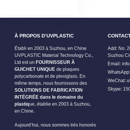
À PROPOS D’UVPLASTIC
CONTAC
Établi en 2003 à Suzhou, en Chine
Add: No. 
UVPLASTIC Material Technology Co.,
Suzhou Cit
Ltd est un
FOURNISSEUR À
Email:
inf
GUICHET UNIQUE
de plaques
WhatsApp:
polycarbonate et de plexiglass. En
WeChat: u
même temps, nous fournissons des
Skype:
15
SOLUTIONS DE FABRICATION
INTÉGRÉE dans le domaine du
plastiq
ue, établie en 2003 à Suzhou,
en Chine.
Aujourd’hui, nous sommes très honorés