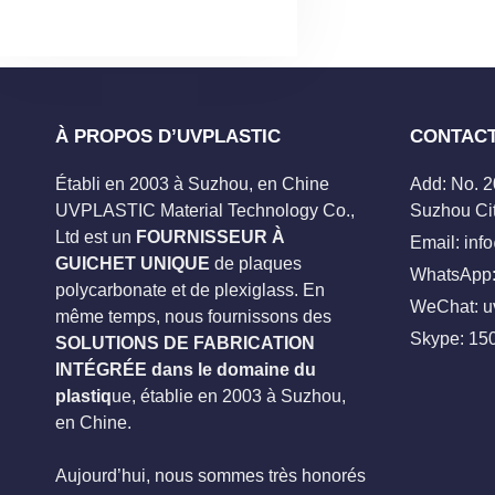
À PROPOS D’UVPLASTIC
CONTAC
Établi en 2003 à Suzhou, en Chine
Add: No. 
UVPLASTIC Material Technology Co.,
Suzhou Cit
Ltd est un
FOURNISSEUR À
Email:
inf
GUICHET UNIQUE
de plaques
WhatsApp:
polycarbonate et de plexiglass. En
WeChat: u
même temps, nous fournissons des
Skype:
15
SOLUTIONS DE FABRICATION
INTÉGRÉE dans le domaine du
plastiq
ue, établie en 2003 à Suzhou,
en Chine.
Aujourd’hui, nous sommes très honorés