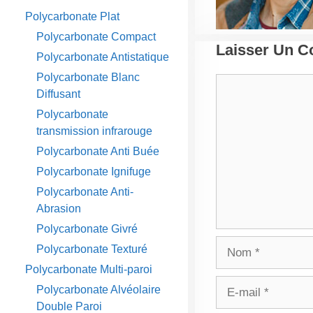
Polycarbonate Plat
Polycarbonate Compact
Laisser Un 
Polycarbonate Antistatique
Polycarbonate Blanc
Commentaire
Diffusant
Polycarbonate
transmission infrarouge
Polycarbonate Anti Buée
Polycarbonate Ignifuge
Polycarbonate Anti-
Abrasion
Polycarbonate Givré
Nom
Polycarbonate Texturé
Polycarbonate Multi-paroi
E-
Polycarbonate Alvéolaire
mail
Double Paroi