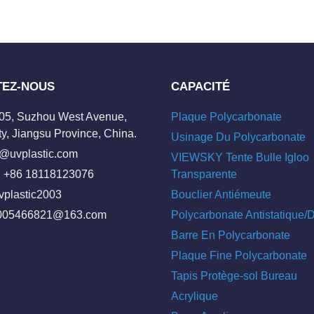
TEZ-NOUS
CAPACITÉ
205, Suzhou West Avenue,
Plaque Polycarbonate
y, Jiangsu Province, China.
Usinage Du Polycarbonate
o@uvplastic.com
VIEWSKY Tente Bulle Igloo
 +86 18118123076
Transparente
vplastic2003
Bouclier Antiémeute
005466821@163.com
Polycarbonate Antistatique
Barre En Polycarbonate
Plaque Fine Polycarbonate
Tapis Protège-sol Bureau
Acrylique