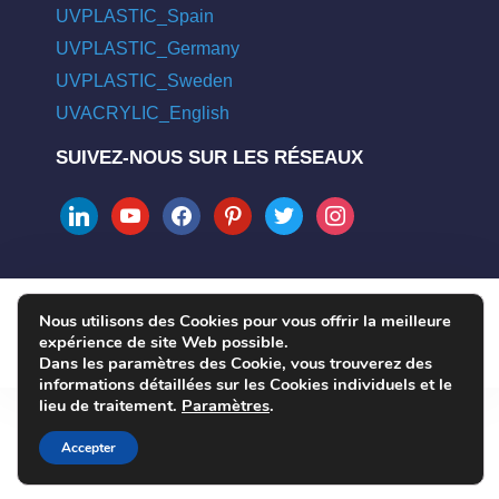
UVPLASTIC_Spain
UVPLASTIC_Germany
UVPLASTIC_Sweden
UVACRYLIC_English
SUIVEZ-NOUS SUR LES RÉSEAUX
linkedin
youtube
facebook
pinterest
twitter
instagram
Nous utilisons des Cookies pour vous offrir la meilleure
COPYRIGHT © 2004 - 2026 UVPLASTIC MATERIAL TECHNOLOGY
expérience de site Web possible.
CO., LTD. ALL RIGHTS RESERVED
Dans les paramètres des Cookie, vous trouverez des
informations détaillées sur les Cookies individuels et le
lieu de traitement.
Paramètres
.
Accepter