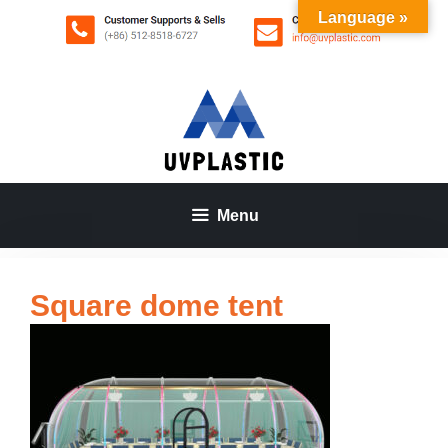
Aller
Language »
au
contenu
Menu
Square dome tent