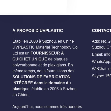
À PROPOS D’UVPLASTIC
CONTAC
Établi en 2003 à Suzhou, en Chine
Add: No. 
UVPLASTIC Material Technology Co.,
Suzhou Cit
Ltd est un
FOURNISSEUR À
Email:
inf
GUICHET UNIQUE
de plaques
WhatsApp:
polycarbonate et de plexiglass. En
WeChat: u
même temps, nous fournissons des
Skype:
15
SOLUTIONS DE FABRICATION
INTÉGRÉE dans le domaine du
plastiq
ue, établie en 2003 à Suzhou,
en Chine.
Aujourd’hui, nous sommes très honorés