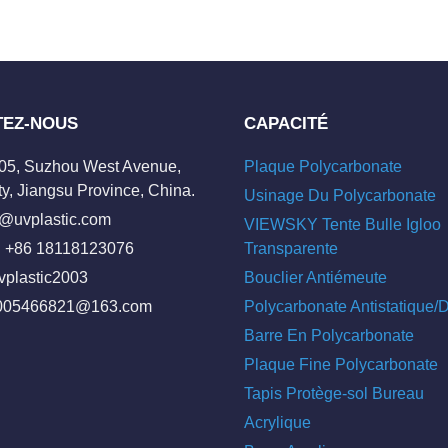
TEZ-NOUS
CAPACITÉ
205, Suzhou West Avenue,
Plaque Polycarbonate
y, Jiangsu Province, China.
Usinage Du Polycarbonate
o@uvplastic.com
VIEWSKY Tente Bulle Igloo
 +86 18118123076
Transparente
vplastic2003
Bouclier Antiémeute
005466821@163.com
Polycarbonate Antistatique
Barre En Polycarbonate
Plaque Fine Polycarbonate
Tapis Protège-sol Bureau
Acrylique