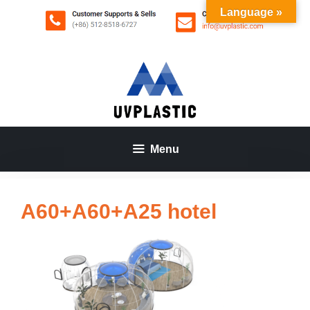
Aller
Language »
au
contenu
Menu
A60+A60+A25 hotel