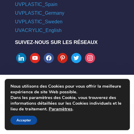
UVPLASTIC_Spain
UVPLASTIC_Germany
UVPLASTIC_Sweden
UVACRYLIC_English
SUIVEZ-NOUS SUR LES RÉSEAUX
linkedin
youtube
facebook
pinterest
twitter
instagram
Nous utilisons des Cookies pour vous offrir la meilleure
COPYRIGHT © 2004 - 2026 UVPLASTIC MATERIAL TECHNOLOGY
expérience de site Web possible.
CO., LTD. ALL RIGHTS RESERVED
Dans les paramètres des Cookie, vous trouverez des
informations détaillées sur les Cookies individuels et le
lieu de traitement.
Paramètres
.
Accepter