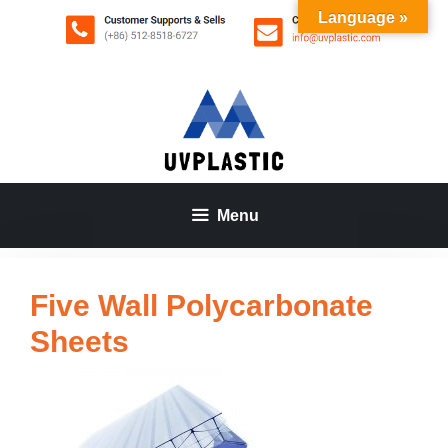
Aller
Language »
au
contenu
Menu
Five Wall Polycarbonate
Sheets