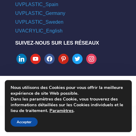
UVPLASTIC_Spain
UVPLASTIC_Germany
UVPLASTIC_Sweden
UVACRYLIC_English
SUIVEZ-NOUS SUR LES RÉSEAUX
linkedin
youtube
facebook
pinterest
twitter
instagram
Nous utilisons des Cookies pour vous offrir la meilleure
COPYRIGHT © 2004 - 2026 UVPLASTIC MATERIAL TECHNOLOGY
expérience de site Web possible.
CO., LTD. ALL RIGHTS RESERVED
Dans les paramètres des Cookie, vous trouverez des
informations détaillées sur les Cookies individuels et le
lieu de traitement.
Paramètres
.
Accepter