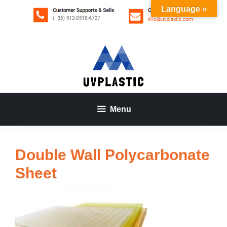
Aller
Language »
au
contenu
Menu
Double Wall Polycarbonate
Sheet