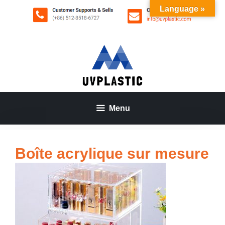
Aller
Language »
au
contenu
Menu
Boîte acrylique sur mesure