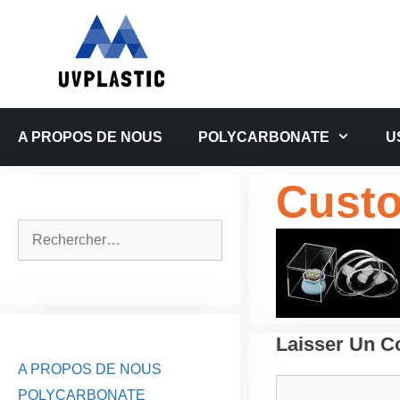
Aller
au
contenu
A PROPOS DE NOUS
POLYCARBONATE
U
Custo
Rechercher :
Laisser Un 
A PROPOS DE NOUS
Commentaire
POLYCARBONATE