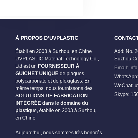
À PROPOS D’UVPLASTIC
CONTAC
Établi en 2003 à Suzhou, en Chine
Add: No. 
UVPLASTIC Material Technology Co.,
Suzhou Cit
Ltd est un
FOURNISSEUR À
Email:
inf
GUICHET UNIQUE
de plaques
WhatsApp:
polycarbonate et de plexiglass. En
WeChat: u
même temps, nous fournissons des
Skype:
15
SOLUTIONS DE FABRICATION
INTÉGRÉE dans le domaine du
plastiq
ue, établie en 2003 à Suzhou,
en Chine.
Aujourd’hui, nous sommes très honorés