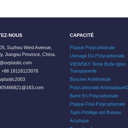
TEZ-NOUS
CAPACITÉ
205, Suzhou West Avenue,
Plaque Polycarbonate
y, Jiangsu Province, China.
Usinage Du Polycarbonate
o@uvplastic.com
VIEWSKY Tente Bulle Igloo
 +86 18118123076
Transparente
vplastic2003
Bouclier Antiémeute
005466821@163.com
Polycarbonate Antistatique
Barre En Polycarbonate
Plaque Fine Polycarbonate
Tapis Protège-sol Bureau
Acrylique