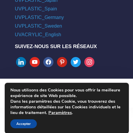
UVPLASTIC_Japan
UVPLASTIC_Spain
UVPLASTIC_Germany
UVPLASTIC_Sweden
UVACRYLIC_English
SUIVEZ-NOUS SUR LES RÉSEAUX
linkedin
youtube
facebook
pinterest
twitter
instagram
Nous utilisons des Cookies pour vous offrir la meilleure
COPYRIGHT © 2004 - 2026 UVPLASTIC MATERIAL TECHNOLOGY
expérience de site Web possible.
CO., LTD. ALL RIGHTS RESERVED
Dans les paramètres des Cookie, vous trouverez des
informations détaillées sur les Cookies individuels et le
lieu de traitement.
Paramètres
.
Accepter