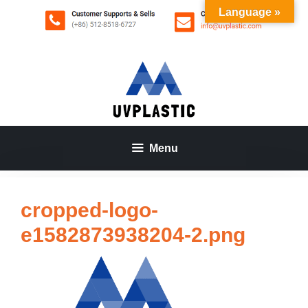
Aller
Language »
au
contenu
Menu
cropped-logo-
e1582873938204-2.png