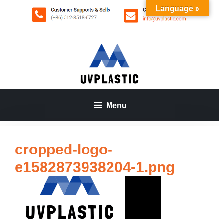
Aller
Language »
au
contenu
Menu
cropped-logo-
e1582873938204-1.png