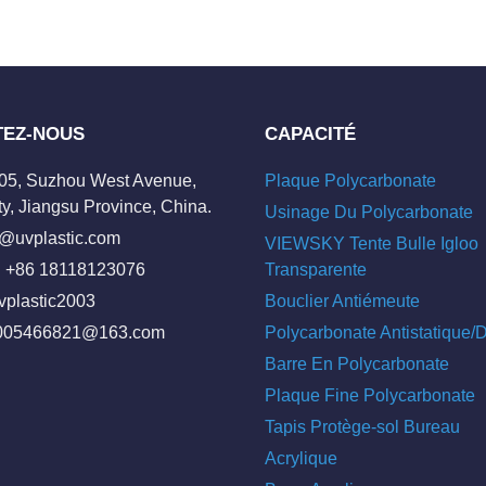
TEZ-NOUS
CAPACITÉ
205, Suzhou West Avenue,
Plaque Polycarbonate
y, Jiangsu Province, China.
Usinage Du Polycarbonate
o@uvplastic.com
VIEWSKY Tente Bulle Igloo
 +86 18118123076
Transparente
vplastic2003
Bouclier Antiémeute
005466821@163.com
Polycarbonate Antistatique
Barre En Polycarbonate
Plaque Fine Polycarbonate
Tapis Protège-sol Bureau
Acrylique