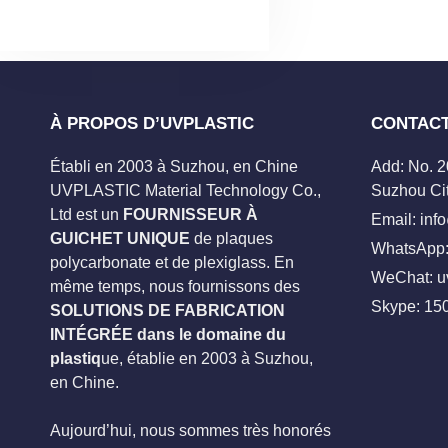
À PROPOS D’UVPLASTIC
CONTAC
Établi en 2003 à Suzhou, en Chine
Add: No. 
UVPLASTIC Material Technology Co.,
Suzhou Cit
Ltd est un
FOURNISSEUR À
Email:
inf
GUICHET UNIQUE
de plaques
WhatsApp:
polycarbonate et de plexiglass. En
WeChat: u
même temps, nous fournissons des
Skype:
15
SOLUTIONS DE FABRICATION
INTÉGRÉE dans le domaine du
plastiq
ue, établie en 2003 à Suzhou,
en Chine.
Aujourd’hui, nous sommes très honorés