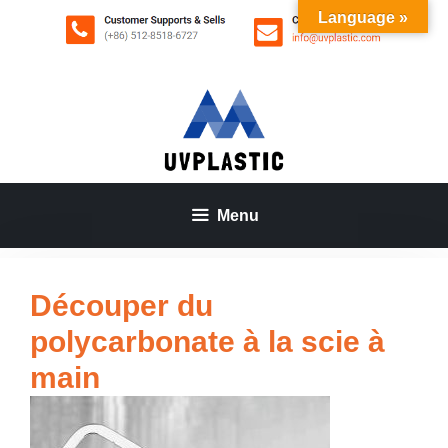
Aller
Language »
au
contenu
Menu
Découper du
polycarbonate à la scie à
main