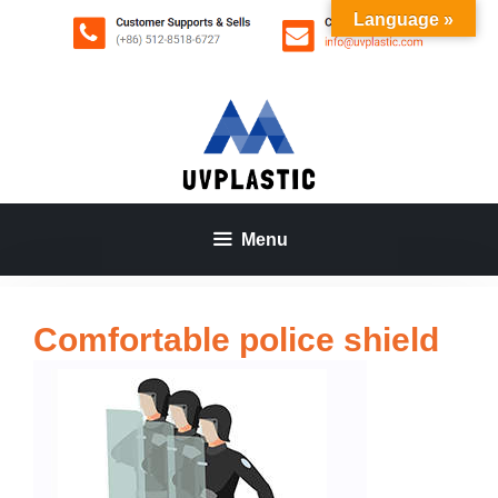
Aller
Language »
au
contenu
Menu
Comfortable police shield