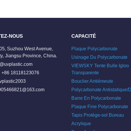
TEZ-NOUS
CAPACITÉ
205, Suzhou West Avenue,
Plaque Polycarbonate
y, Jiangsu Province, China.
Usinage Du Polycarbonate
o@uvplastic.com
VIEWSKY Tente Bulle Igloo
 +86 18118123076
Transparente
vplastic2003
Bouclier Antiémeute
005466821@163.com
Polycarbonate Antistatique
Barre En Polycarbonate
Plaque Fine Polycarbonate
Tapis Protège-sol Bureau
Acrylique