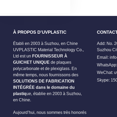
À PROPOS D’UVPLASTIC
CONTAC
Établi en 2003 à Suzhou, en Chine
Add: No. 
UVPLASTIC Material Technology Co.,
Suzhou Cit
Ltd est un
FOURNISSEUR À
Email:
inf
GUICHET UNIQUE
de plaques
WhatsApp:
polycarbonate et de plexiglass. En
WeChat: u
même temps, nous fournissons des
Skype:
15
SOLUTIONS DE FABRICATION
INTÉGRÉE dans le domaine du
plastiq
ue, établie en 2003 à Suzhou,
en Chine.
Aujourd’hui, nous sommes très honorés