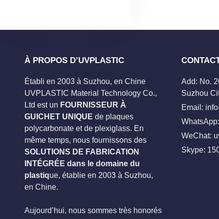
À PROPOS D’UVPLASTIC
CONTAC
Établi en 2003 à Suzhou, en Chine
Add: No. 
UVPLASTIC Material Technology Co.,
Suzhou Cit
Ltd est un
FOURNISSEUR À
Email:
inf
GUICHET UNIQUE
de plaques
WhatsApp:
polycarbonate et de plexiglass. En
WeChat: u
même temps, nous fournissons des
Skype:
15
SOLUTIONS DE FABRICATION
INTÉGRÉE dans le domaine du
plastiq
ue, établie en 2003 à Suzhou,
en Chine.
Aujourd’hui, nous sommes très honorés