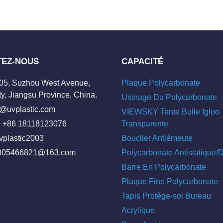
TEZ-NOUS
CAPACITÉ
205, Suzhou West Avenue,
Plaque Polycarbonate
y, Jiangsu Province, China.
Usinage Du Polycarbonate
o@uvplastic.com
VIEWSKY Tente Bulle Igloo
 +86 18118123076
Transparente
vplastic2003
Bouclier Antiémeute
005466821@163.com
Polycarbonate Antistatique
Barre En Polycarbonate
Plaque Fine Polycarbonate
Tapis Protège-sol Bureau
Acrylique