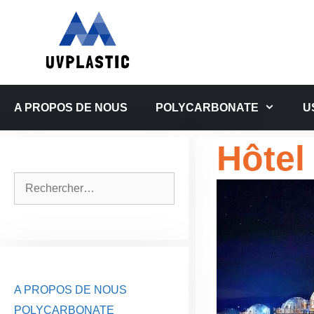
Aller
au
contenu
A PROPOS DE NOUS
POLYCARBONATE
U
Hôtel 
Rechercher :
A PROPOS DE NOUS
POLYCARBONATE