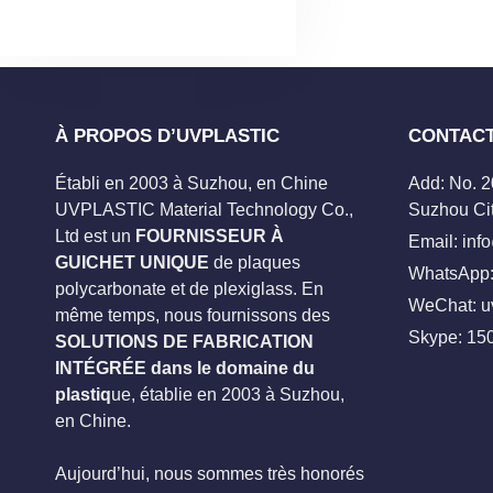
À PROPOS D’UVPLASTIC
CONTAC
Établi en 2003 à Suzhou, en Chine
Add: No. 
UVPLASTIC Material Technology Co.,
Suzhou Cit
Ltd est un
FOURNISSEUR À
Email:
inf
GUICHET UNIQUE
de plaques
WhatsApp:
polycarbonate et de plexiglass. En
WeChat: u
même temps, nous fournissons des
Skype:
15
SOLUTIONS DE FABRICATION
INTÉGRÉE dans le domaine du
plastiq
ue, établie en 2003 à Suzhou,
en Chine.
Aujourd’hui, nous sommes très honorés