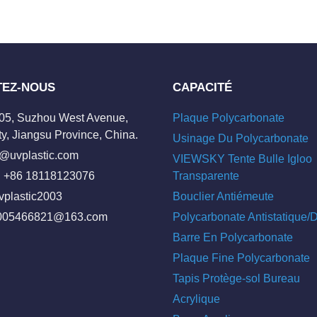
TEZ-NOUS
CAPACITÉ
205, Suzhou West Avenue,
Plaque Polycarbonate
y, Jiangsu Province, China.
Usinage Du Polycarbonate
o@uvplastic.com
VIEWSKY Tente Bulle Igloo
 +86 18118123076
Transparente
vplastic2003
Bouclier Antiémeute
005466821@163.com
Polycarbonate Antistatique
Barre En Polycarbonate
Plaque Fine Polycarbonate
Tapis Protège-sol Bureau
Acrylique