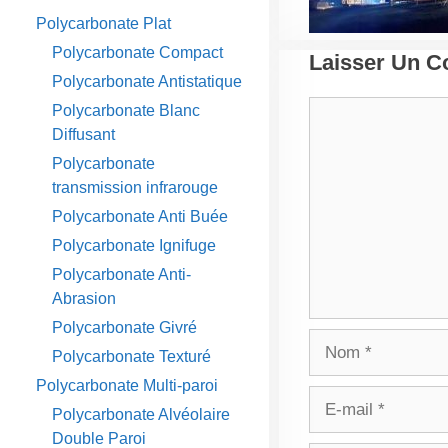
Polycarbonate Plat
Polycarbonate Compact
Laisser Un 
Polycarbonate Antistatique
Commentaire
Polycarbonate Blanc
Diffusant
Polycarbonate
transmission infrarouge
Polycarbonate Anti Buée
Polycarbonate Ignifuge
Polycarbonate Anti-
Abrasion
Polycarbonate Givré
Nom
Polycarbonate Texturé
Polycarbonate Multi-paroi
E-
Polycarbonate Alvéolaire
mail
Double Paroi