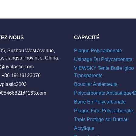
TEZ-NOUS
CAPACITÉ
205, Suzhou West Avenue,
Plaque Polycarbonate
y, Jiangsu Province, China.
Usinage Du Polycarbonate
o@uvplastic.com
VIEWSKY Tente Bulle Igloo
 +86 18118123076
Transparente
vplastic2003
Bouclier Antiémeute
005466821@163.com
Polycarbonate Antistatique
Barre En Polycarbonate
Plaque Fine Polycarbonate
Tapis Protège-sol Bureau
Acrylique