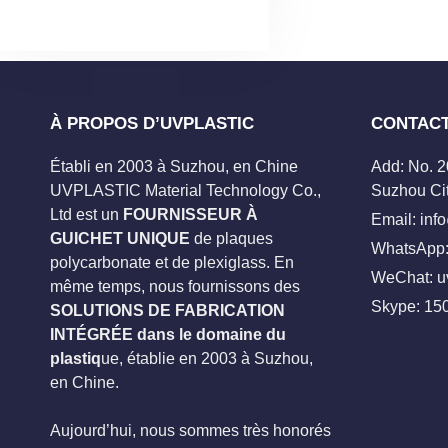
À PROPOS D’UVPLASTIC
CONTAC
Établi en 2003 à Suzhou, en Chine
Add: No. 
UVPLASTIC Material Technology Co.,
Suzhou Cit
Ltd est un
FOURNISSEUR À
Email:
inf
GUICHET UNIQUE
de plaques
WhatsApp:
polycarbonate et de plexiglass. En
WeChat: u
même temps, nous fournissons des
Skype:
15
SOLUTIONS DE FABRICATION
INTÉGRÉE dans le domaine du
plastiq
ue, établie en 2003 à Suzhou,
en Chine.
Aujourd’hui, nous sommes très honorés