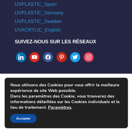
UVPLASTIC_Spain
UVPLASTIC_Germany
UVPLASTIC_Sweden
UVACRYLIC_English
SUIVEZ-NOUS SUR LES RÉSEAUX
linkedin
youtube
facebook
pinterest
twitter
instagram
Nous utilisons des Cookies pour vous offrir la meilleure
COPYRIGHT © 2004 - 2026 UVPLASTIC MATERIAL TECHNOLOGY
expérience de site Web possible.
CO., LTD. ALL RIGHTS RESERVED
Dans les paramètres des Cookie, vous trouverez des
informations détaillées sur les Cookies individuels et le
lieu de traitement.
Paramètres
.
Accepter