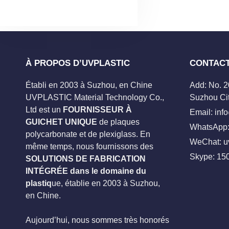
À PROPOS D’UVPLASTIC
CONTAC
Établi en 2003 à Suzhou, en Chine
Add: No. 
UVPLASTIC Material Technology Co.,
Suzhou Cit
Ltd est un
FOURNISSEUR À
Email:
inf
GUICHET UNIQUE
de plaques
WhatsApp:
polycarbonate et de plexiglass. En
WeChat: u
même temps, nous fournissons des
Skype:
15
SOLUTIONS DE FABRICATION
INTÉGRÉE dans le domaine du
plastiq
ue, établie en 2003 à Suzhou,
en Chine.
Aujourd’hui, nous sommes très honorés