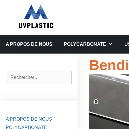
Aller
au
contenu
A PROPOS DE NOUS
POLYCARBONATE
U
Bendi
Rechercher :
A PROPOS DE NOUS
POLYCARBONATE