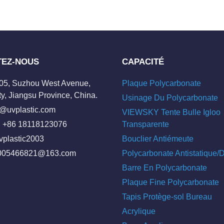
TEZ-NOUS
CAPACITÉ
205, Suzhou West Avenue,
Plaque Polycarbonate
y, Jiangsu Province, China.
Usinage Du Polycarbonate
o@uvplastic.com
VIEWSKY Tente Bulle Igloo
 +86 18118123076
Transparente
vplastic2003
Bouclier Antiémeute
005466821@163.com
Polycarbonate Antistatique
Barre En Polycarbonate
Plaque Fine Polycarbonate
Tapis Protège-sol Bureau
Acrylique