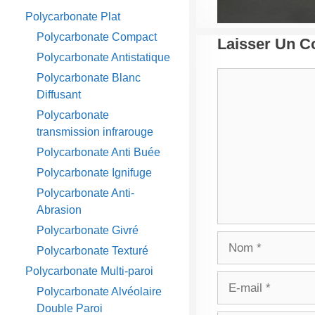
Polycarbonate Plat
Polycarbonate Compact
Laisser Un 
Polycarbonate Antistatique
Commentaire
Polycarbonate Blanc
Diffusant
Polycarbonate
transmission infrarouge
Polycarbonate Anti Buée
Polycarbonate Ignifuge
Polycarbonate Anti-
Abrasion
Polycarbonate Givré
Nom
Polycarbonate Texturé
Polycarbonate Multi-paroi
E-
Polycarbonate Alvéolaire
mail
Double Paroi