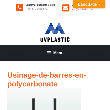
Aller
Language »
au
contenu
Menu
Usinage-de-barres-en-
polycarbonate