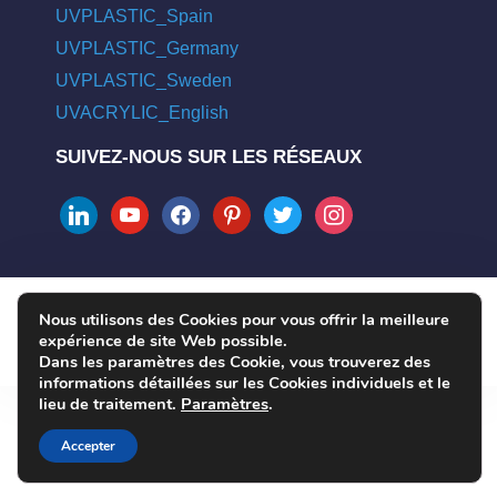
UVPLASTIC_Spain
UVPLASTIC_Germany
UVPLASTIC_Sweden
UVACRYLIC_English
SUIVEZ-NOUS SUR LES RÉSEAUX
linkedin
youtube
facebook
pinterest
twitter
instagram
Nous utilisons des Cookies pour vous offrir la meilleure
COPYRIGHT © 2004 - 2026 UVPLASTIC MATERIAL TECHNOLOGY
expérience de site Web possible.
CO., LTD. ALL RIGHTS RESERVED
Dans les paramètres des Cookie, vous trouverez des
informations détaillées sur les Cookies individuels et le
lieu de traitement.
Paramètres
.
Accepter