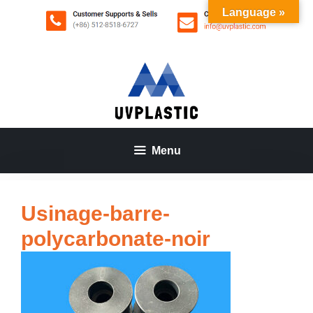
Aller
Language »
au
contenu
Menu
Usinage-barre-
polycarbonate-noir