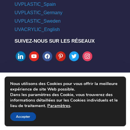
UVPLASTIC_Spain
UVPLASTIC_Germany
UVPLASTIC_Sweden
UVACRYLIC_English
SUIVEZ-NOUS SUR LES RÉSEAUX
linkedin
youtube
facebook
pinterest
twitter
instagram
Nous utilisons des Cookies pour vous offrir la meilleure
COPYRIGHT © 2004 - 2026 UVPLASTIC MATERIAL TECHNOLOGY
expérience de site Web possible.
CO., LTD. ALL RIGHTS RESERVED
Dans les paramètres des Cookie, vous trouverez des
informations détaillées sur les Cookies individuels et le
lieu de traitement.
Paramètres
.
Accepter