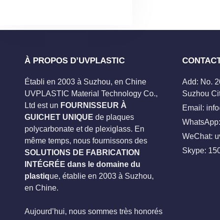
À PROPOS D’UVPLASTIC
CONTAC
Établi en 2003 à Suzhou, en Chine
Add: No. 
UVPLASTIC Material Technology Co.,
Suzhou Cit
Ltd est un
FOURNISSEUR À
Email:
inf
GUICHET UNIQUE
de plaques
WhatsApp:
polycarbonate et de plexiglass. En
WeChat: u
même temps, nous fournissons des
Skype:
15
SOLUTIONS DE FABRICATION
INTÉGRÉE dans le domaine du
plastiq
ue, établie en 2003 à Suzhou,
en Chine.
Aujourd’hui, nous sommes très honorés