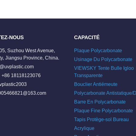
TEZ-NOUS
CAPACITÉ
205, Suzhou West Avenue,
Plaque Polycarbonate
y, Jiangsu Province, China.
Usinage Du Polycarbonate
o@uvplastic.com
VIEWSKY Tente Bulle Igloo
 +86 18118123076
Transparente
vplastic2003
Bouclier Antiémeute
005466821@163.com
Polycarbonate Antistatique
Barre En Polycarbonate
Plaque Fine Polycarbonate
Tapis Protège-sol Bureau
Acrylique