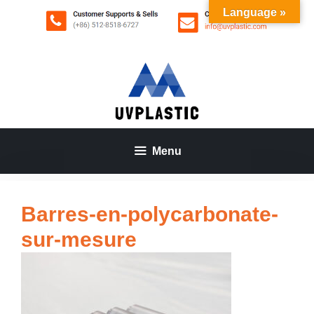
Aller
Language »
au
contenu
Menu
Barres-en-polycarbonate-
sur-mesure