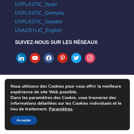
UVPLASTIC_Spain
UVPLASTIC_Germany
UVPLASTIC_Sweden
UVACRYLIC_English
SUIVEZ-NOUS SUR LES RÉSEAUX
linkedin
youtube
facebook
pinterest
twitter
instagram
Nous utilisons des Cookies pour vous offrir la meilleure
COPYRIGHT © 2004 - 2026 UVPLASTIC MATERIAL TECHNOLOGY
expérience de site Web possible.
CO., LTD. ALL RIGHTS RESERVED
Dans les paramètres des Cookie, vous trouverez des
informations détaillées sur les Cookies individuels et le
lieu de traitement.
Paramètres
.
Accepter