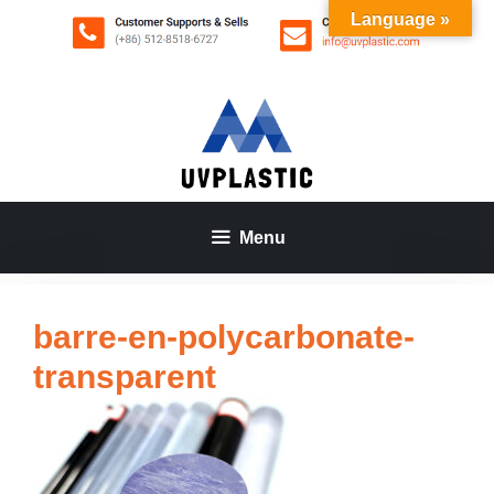
Aller
Language »
au
contenu
Menu
barre-en-polycarbonate-
transparent