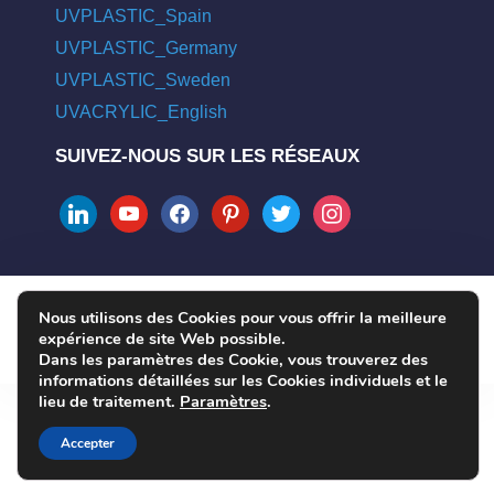
UVPLASTIC_Spain
UVPLASTIC_Germany
UVPLASTIC_Sweden
UVACRYLIC_English
SUIVEZ-NOUS SUR LES RÉSEAUX
linkedin
youtube
facebook
pinterest
twitter
instagram
Nous utilisons des Cookies pour vous offrir la meilleure
COPYRIGHT © 2004 - 2026 UVPLASTIC MATERIAL TECHNOLOGY
expérience de site Web possible.
CO., LTD. ALL RIGHTS RESERVED
Dans les paramètres des Cookie, vous trouverez des
informations détaillées sur les Cookies individuels et le
lieu de traitement.
Paramètres
.
Accepter