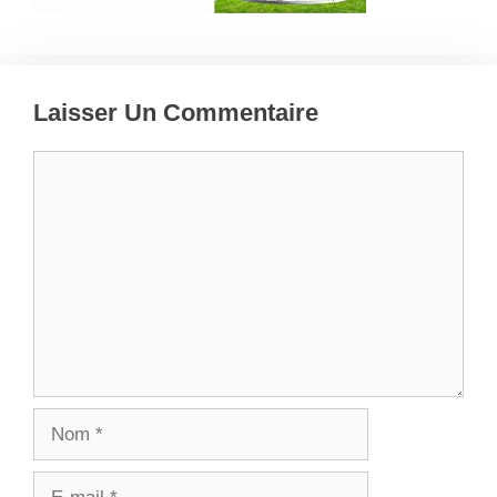
Laisser Un Commentaire
Commentaire
Nom
E-