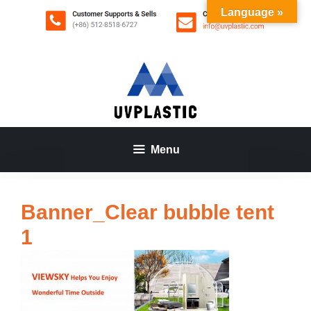
Aller
Language »
au
contenu
Menu
Banner_Clear bubble tent
1