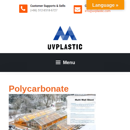
Aller
Language »
au
contenu
Menu
Polycarbonate