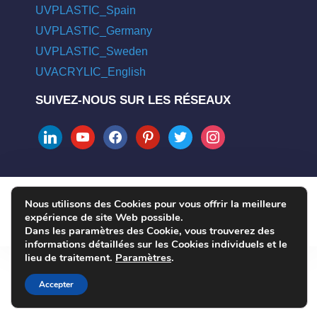
UVPLASTIC_Spain
UVPLASTIC_Germany
UVPLASTIC_Sweden
UVACRYLIC_English
SUIVEZ-NOUS SUR LES RÉSEAUX
linkedin
youtube
facebook
pinterest
twitter
instagram
Nous utilisons des Cookies pour vous offrir la meilleure
COPYRIGHT © 2004 - 2026 UVPLASTIC MATERIAL TECHNOLOGY
expérience de site Web possible.
CO., LTD. ALL RIGHTS RESERVED
Dans les paramètres des Cookie, vous trouverez des
informations détaillées sur les Cookies individuels et le
lieu de traitement.
Paramètres
.
Accepter