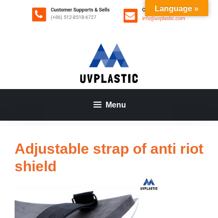
Aller
Language »
au
contenu
Menu
Adjustable strap of anti riot
shield