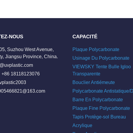
TEZ-NOUS
CAPACITÉ
205, Suzhou West Avenue,
Plaque Polycarbonate
y, Jiangsu Province, China.
Usinage Du Polycarbonate
o@uvplastic.com
VIEWSKY Tente Bulle Igloo
 +86 18118123076
Transparente
vplastic2003
Bouclier Antiémeute
005466821@163.com
Polycarbonate Antistatique
Barre En Polycarbonate
Plaque Fine Polycarbonate
Tapis Protège-sol Bureau
Acrylique