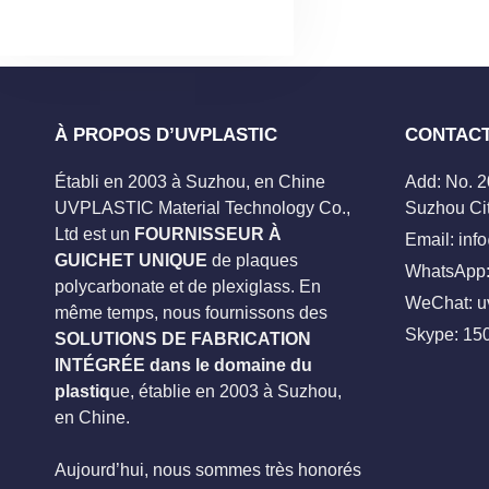
À PROPOS D’UVPLASTIC
CONTAC
Établi en 2003 à Suzhou, en Chine
Add: No. 
UVPLASTIC Material Technology Co.,
Suzhou Cit
Ltd est un
FOURNISSEUR À
Email:
inf
GUICHET UNIQUE
de plaques
WhatsApp:
polycarbonate et de plexiglass. En
WeChat: u
même temps, nous fournissons des
Skype:
15
SOLUTIONS DE FABRICATION
INTÉGRÉE dans le domaine du
plastiq
ue, établie en 2003 à Suzhou,
en Chine.
Aujourd’hui, nous sommes très honorés