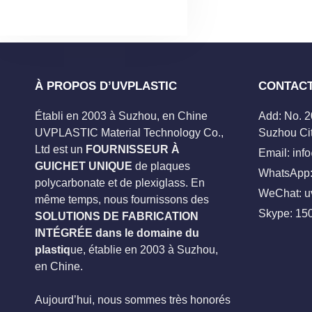
À PROPOS D’UVPLASTIC
CONTAC
Établi en 2003 à Suzhou, en Chine
Add: No. 
UVPLASTIC Material Technology Co.,
Suzhou Cit
Ltd est un
FOURNISSEUR À
Email:
inf
GUICHET UNIQUE
de plaques
WhatsApp:
polycarbonate et de plexiglass. En
WeChat: u
même temps, nous fournissons des
Skype:
15
SOLUTIONS DE FABRICATION
INTÉGRÉE dans le domaine du
plastiq
ue, établie en 2003 à Suzhou,
en Chine.
Aujourd’hui, nous sommes très honorés