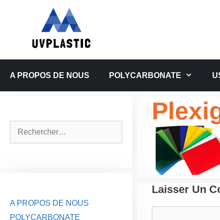
Aller
au
contenu
A PROPOS DE NOUS
POLYCARBONATE
U
Plexi
Rechercher :
Laisser Un 
A PROPOS DE NOUS
Commentaire
POLYCARBONATE