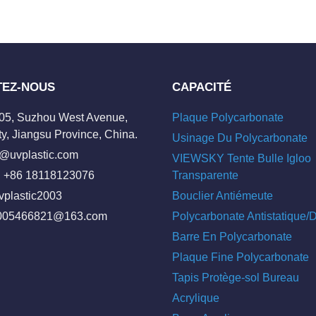
TEZ-NOUS
CAPACITÉ
205, Suzhou West Avenue,
Plaque Polycarbonate
y, Jiangsu Province, China.
Usinage Du Polycarbonate
o@uvplastic.com
VIEWSKY Tente Bulle Igloo
 +86 18118123076
Transparente
vplastic2003
Bouclier Antiémeute
005466821@163.com
Polycarbonate Antistatique
Barre En Polycarbonate
Plaque Fine Polycarbonate
Tapis Protège-sol Bureau
Acrylique