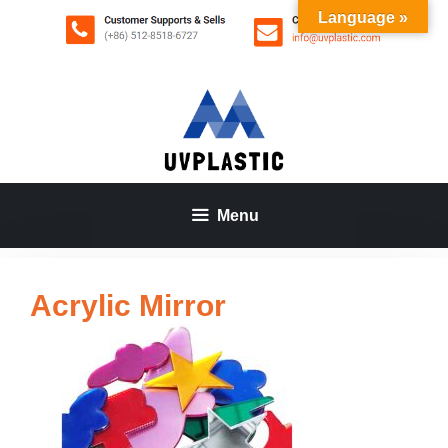
Aller
Language »
au
contenu
Menu
Acrylic Mirror