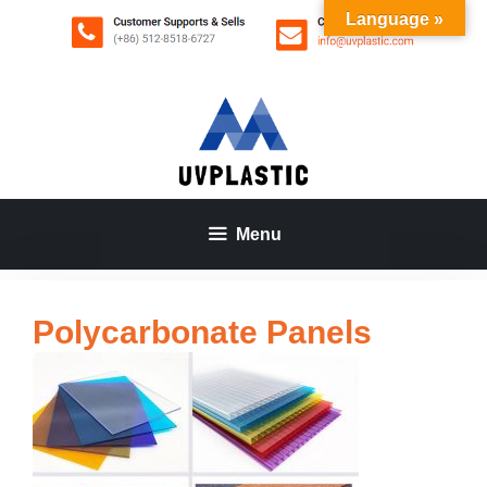
Aller
Language »
au
contenu
Menu
Polycarbonate Panels