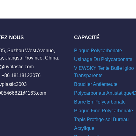
TEZ-NOUS
CAPACITÉ
205, Suzhou West Avenue,
Plaque Polycarbonate
y, Jiangsu Province, China.
Usinage Du Polycarbonate
o@uvplastic.com
VIEWSKY Tente Bulle Igloo
 +86 18118123076
Transparente
vplastic2003
Bouclier Antiémeute
005466821@163.com
Polycarbonate Antistatique
Barre En Polycarbonate
Plaque Fine Polycarbonate
Tapis Protège-sol Bureau
Acrylique