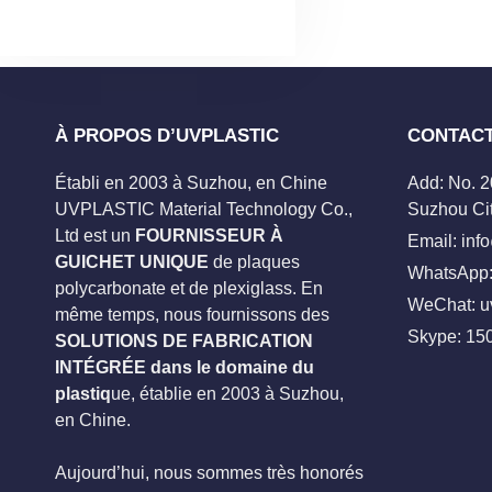
À PROPOS D’UVPLASTIC
CONTAC
Établi en 2003 à Suzhou, en Chine
Add: No. 
UVPLASTIC Material Technology Co.,
Suzhou Cit
Ltd est un
FOURNISSEUR À
Email:
inf
GUICHET UNIQUE
de plaques
WhatsApp:
polycarbonate et de plexiglass. En
WeChat: u
même temps, nous fournissons des
Skype:
15
SOLUTIONS DE FABRICATION
INTÉGRÉE dans le domaine du
plastiq
ue, établie en 2003 à Suzhou,
en Chine.
Aujourd’hui, nous sommes très honorés