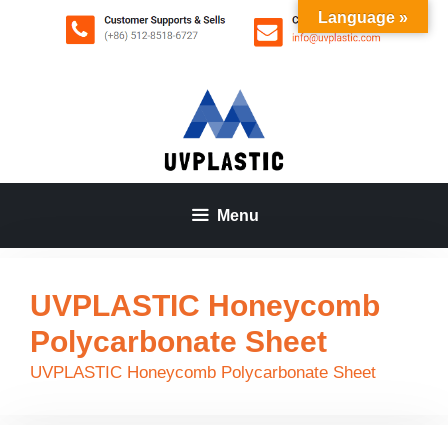
Aller
Language »
au
contenu
Menu
UVPLASTIC Honeycomb
Polycarbonate Sheet
UVPLASTIC Honeycomb Polycarbonate Sheet