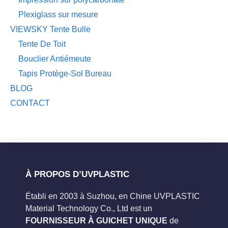
Plexiglass sur mesure
VIEWSKY Tente Bulle
Tente De Toit
Bouclier Antiémeute
Tapis Protège-Sol Bureau
BLOG
CONTACT
À PROPOS D’UVPLASTIC
Établi en 2003 à Suzhou, en Chine UVPLASTIC
Material Technology Co., Ltd est un
FOURNISSEUR À GUICHET UNIQUE
de