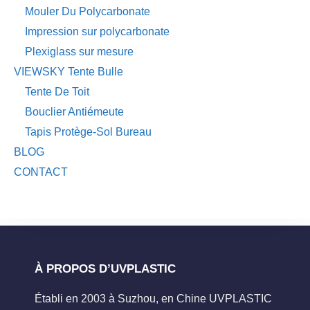
Mouler Du Polycarbonate
Impression sur polycarbonate
Plexiglass sur mesure
VIEWSKY Tente Bulle
Tente De Toit
Bouclier Antiémeute
Tapis Protège-Sol Bureau
BLOG
CONTACT
À PROPOS D’UVPLASTIC
Établi en 2003 à Suzhou, en Chine UVPLASTIC