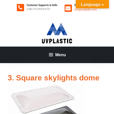
Aller
Language »
au
contenu
Menu
3. Square skylights dome