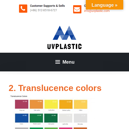
Aller
Language »
au
contenu
Menu
2. Translucence colors