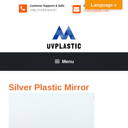
Aller
Language »
au
contenu
Menu
Silver Plastic Mirror