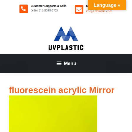
Aller
Language »
au
contenu
Menu
fluorescein acrylic Mirror