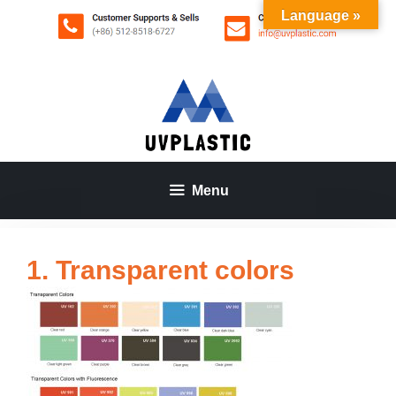
Aller
Language »
au
contenu
Menu
1. Transparent colors