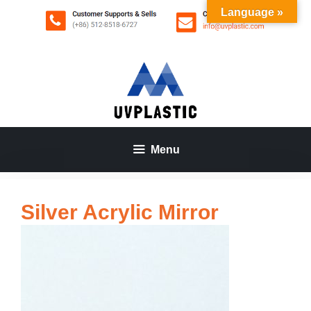
Aller
Language »
au
contenu
Menu
Silver Acrylic Mirror