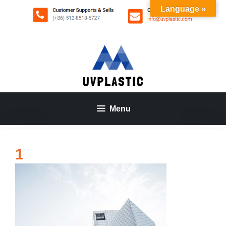
Aller
Language »
au
contenu
Menu
1