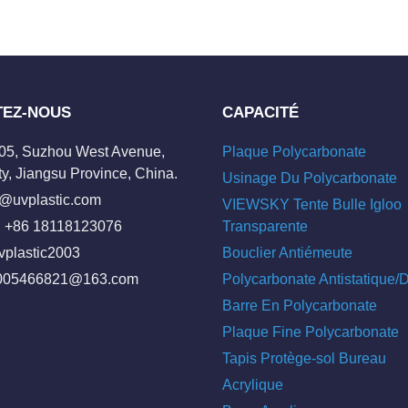
TEZ-NOUS
CAPACITÉ
205, Suzhou West Avenue,
Plaque Polycarbonate
y, Jiangsu Province, China.
Usinage Du Polycarbonate
o@uvplastic.com
VIEWSKY Tente Bulle Igloo
 +86 18118123076
Transparente
vplastic2003
Bouclier Antiémeute
005466821@163.com
Polycarbonate Antistatique
Barre En Polycarbonate
Plaque Fine Polycarbonate
Tapis Protège-sol Bureau
Acrylique